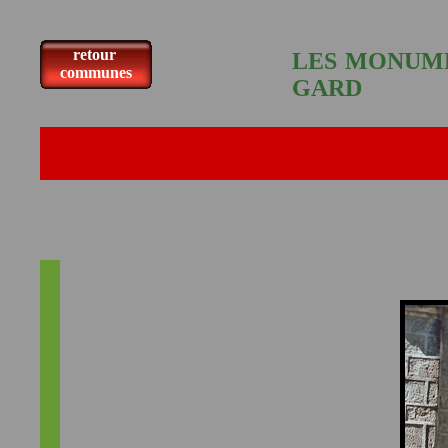
retour
LES MONUME
communes
GARD