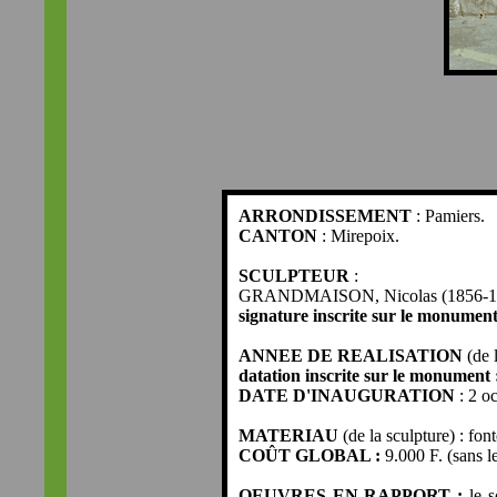
ARRONDISSEMENT
: Pamiers.
CANTON
: Mirepoix.
SCULPTEUR
:
GRANDMAISON, Nicolas (1856-1931)
signature inscrite sur le monumen
ANNEE DE REALISATION
(de l
datation inscrite sur le monument 
DATE D'INAUGURATION
: 2 o
MATERIAU
(de la sculpture) : fon
COÛT GLOBAL :
9.000 F. (sans l
OEUVRES EN RAPPORT :
le 