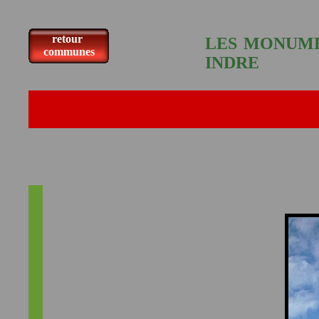
retour
LES MONUME
communes
INDRE