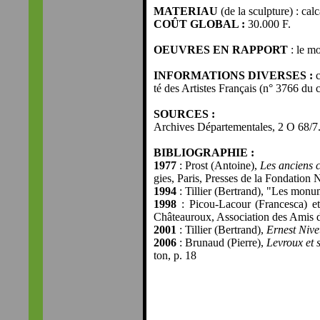
MATERIAU
(de la sculpture) : calc
COÛT GLOBAL :
30.000 F.
OEUVRES EN RAPPORT
: le mo
INFORMATIONS DIVERSES :
c
té des Artistes Français (n° 3766 du 
SOURCES :
Archives Départementales, 2 O 68/7
BIBLIOGRAPHIE :
1977
: Prost (Antoine),
Les anciens c
gies, Paris, Presses de la Fondation N
1994
: Tillier (Bertrand), "Les mon
1998
: Picou-Lacour (Francesca) e
Châteauroux, Association des Amis d'
2001
: Tillier (Bertrand),
Ernest Nivet
2006
: Brunaud (Pierre),
Levroux et 
ton, p. 18