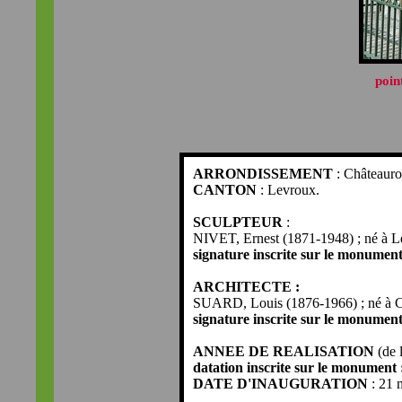
poin
ARRONDISSEMENT
: Châteauro
CANTON
: Levroux.
SCULPTEUR
:
NIVET, Ernest (1871-1948) ; né à Le
signature inscrite sur le monumen
ARCHITECTE :
SUARD, Louis (1876-1966) ; né à Ch
signature inscrite sur le monumen
ANNEE DE REALISATION
(de l
datation inscrite sur le monument 
DATE D'INAUGURATION
: 21 